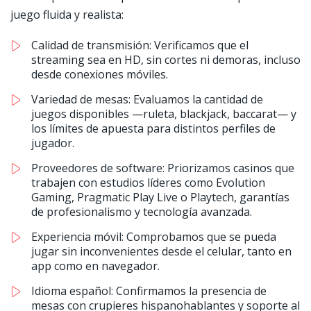
juego fluida y realista:
Calidad de transmisión: Verificamos que el
streaming sea en HD, sin cortes ni demoras, incluso
desde conexiones móviles.
Variedad de mesas: Evaluamos la cantidad de
juegos disponibles —ruleta, blackjack, baccarat— y
los límites de apuesta para distintos perfiles de
jugador.
Proveedores de software: Priorizamos casinos que
trabajen con estudios líderes como Evolution
Gaming, Pragmatic Play Live o Playtech, garantías
de profesionalismo y tecnología avanzada.
Experiencia móvil: Comprobamos que se pueda
jugar sin inconvenientes desde el celular, tanto en
app como en navegador.
Idioma español: Confirmamos la presencia de
mesas con crupieres hispanohablantes y soporte al