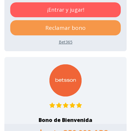
¡Entrar y jugar!
Reclamar bono
Bet365
Bono de Bienvenida