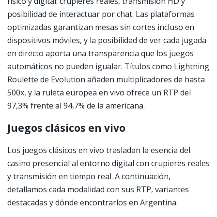
físico y digital: crupieres reales, transmisión HD y
posibilidad de interactuar por chat. Las plataformas
optimizadas garantizan mesas sin cortes incluso en
dispositivos móviles, y la posibilidad de ver cada jugada
en directo aporta una transparencia que los juegos
automáticos no pueden igualar. Títulos como Lightning
Roulette de Evolution añaden multiplicadores de hasta
500x, y la ruleta europea en vivo ofrece un RTP del
97,3% frente al 94,7% de la americana.
Juegos clásicos en vivo
Los juegos clásicos en vivo trasladan la esencia del
casino presencial al entorno digital con crupieres reales
y transmisión en tiempo real. A continuación,
detallamos cada modalidad con sus RTP, variantes
destacadas y dónde encontrarlos en Argentina.