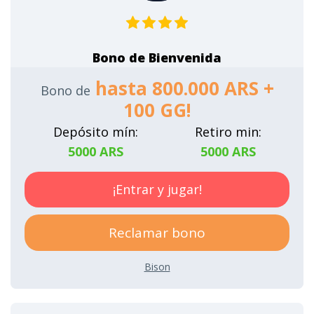
Bono de Bienvenida
hasta 800.000 ARS +
Bono de
100 GG!
Depósito mín:
Retiro min:
5000 ARS
5000 ARS
¡Entrar y jugar!
Reclamar bono
Bison