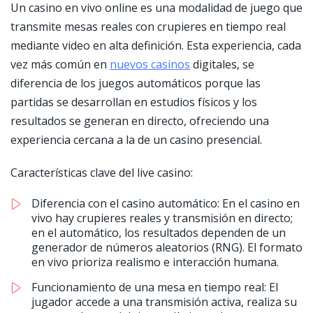
Un casino en vivo online es una modalidad de juego que
transmite mesas reales con crupieres en tiempo real
mediante video en alta definición. Esta experiencia, cada
vez más común en
nuevos casinos
digitales, se
diferencia de los juegos automáticos porque las
partidas se desarrollan en estudios físicos y los
resultados se generan en directo, ofreciendo una
experiencia cercana a la de un casino presencial.
Características clave del live casino:
Diferencia con el casino automático: En el casino en
vivo hay crupieres reales y transmisión en directo;
en el automático, los resultados dependen de un
generador de números aleatorios (RNG). El formato
en vivo prioriza realismo e interacción humana.
Funcionamiento de una mesa en tiempo real: El
jugador accede a una transmisión activa, realiza su