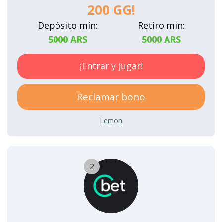
200 GG!
Depósito mín:
Retiro min:
5000 ARS
5000 ARS
¡Entrar y jugar!
Reclamar bono
Lemon
2