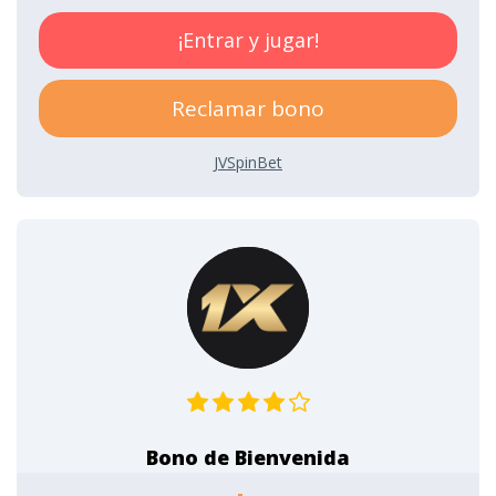
¡Entrar y jugar!
Reclamar bono
JVSpinBet
Bono de Bienvenida