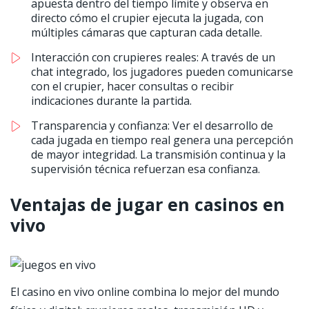
apuesta dentro del tiempo límite y observa en
directo cómo el crupier ejecuta la jugada, con
múltiples cámaras que capturan cada detalle.
Interacción con crupieres reales: A través de un
chat integrado, los jugadores pueden comunicarse
con el crupier, hacer consultas o recibir
indicaciones durante la partida.
Transparencia y confianza: Ver el desarrollo de
cada jugada en tiempo real genera una percepción
de mayor integridad. La transmisión continua y la
supervisión técnica refuerzan esa confianza.
Ventajas de jugar en casinos en
vivo
El casino en vivo online combina lo mejor del mundo