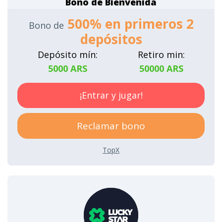
Bono de Bienvenida
500% en primeros 2
Bono de
depósitos
Depósito mín:
Retiro min:
5000 ARS
50000 ARS
¡Entrar y jugar!
Reclamar bono
TopX