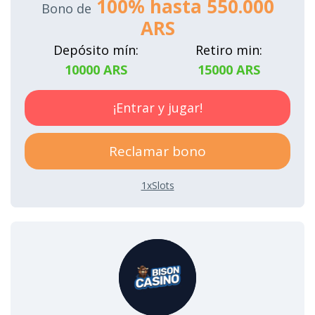
100% hasta 550.000
Bono de
ARS
Depósito mín:
Retiro min:
10000 ARS
15000 ARS
¡Entrar y jugar!
Reclamar bono
1xSlots