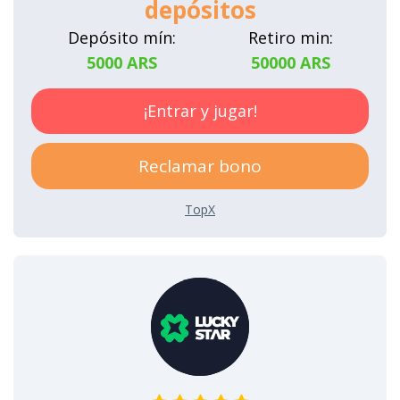
depósitos
Depósito mín:
Retiro min:
5000 ARS
50000 ARS
¡Entrar y jugar!
Reclamar bono
TopX