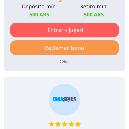
Depósito mín:
Retiro min:
500 ARS
500 ARS
¡Entrar y jugar!
Reclamar bono
22bet