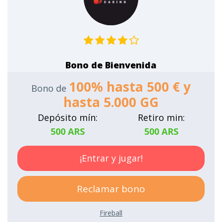
Bono de Bienvenida
100% hasta 500 € y
Bono de
hasta 5.000 GG
Depósito mín:
Retiro min:
500 ARS
500 ARS
¡Entrar y jugar!
Reclamar bono
Fireball