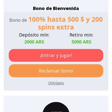
Bono de Bienvenida
100% hasta 500 $ y 200
Bono de
spins extra
Depósito mín:
Retiro min:
2000 ARS
5000 ARS
¡Entrar y jugar!
Reclamar bono
OnlySpins