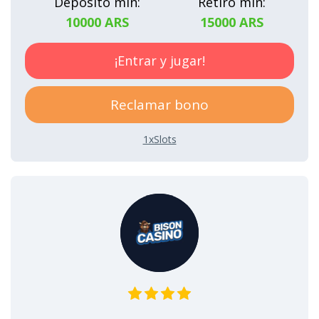
Depósito mín:
Retiro min:
10000 ARS
15000 ARS
¡Entrar y jugar!
Reclamar bono
1xSlots