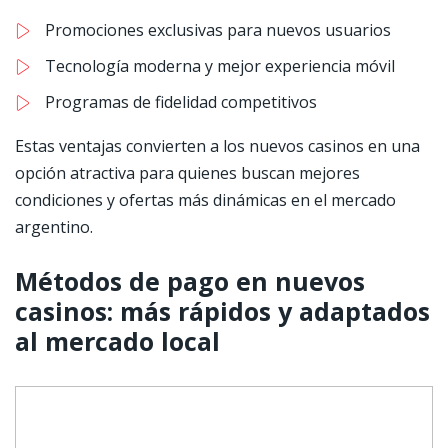
Promociones exclusivas para nuevos usuarios
Tecnología moderna y mejor experiencia móvil
Programas de fidelidad competitivos
Estas ventajas convierten a los nuevos casinos en una
opción atractiva para quienes buscan mejores
condiciones y ofertas más dinámicas en el mercado
argentino.
Métodos de pago en nuevos
casinos: más rápidos y adaptados
al mercado local