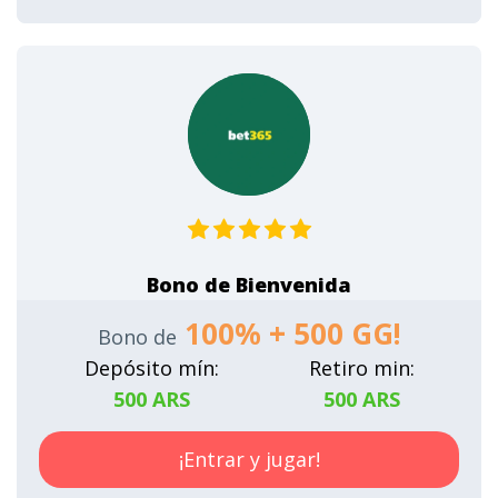
Bono de Bienvenida
100% + 500 GG!
Bono de
Depósito mín:
Retiro min:
500 ARS
500 ARS
¡Entrar y jugar!