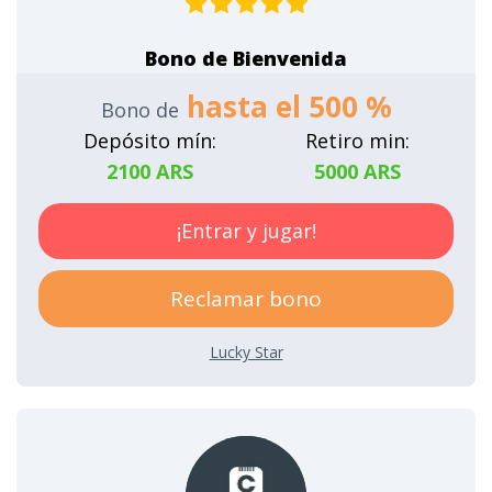
Bono de Bienvenida
hasta el 500 %
Bono de
Depósito mín:
Retiro min:
2100 ARS
5000 ARS
¡Entrar y jugar!
Reclamar bono
Lucky Star