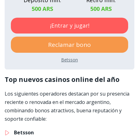
500 ARS
500 ARS
¡Entrar y jugar!
Reclamar bono
Betsson
Top nuevos casinos online del año
Los siguientes operadores destacan por su presencia
reciente o renovada en el mercado argentino,
combinando bonos atractivos, buena reputación y
soporte confiable:
Betsson