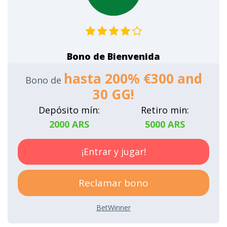
Bono de Bienvenida
hasta 200% €300 and
Bono de
30 GG!
Depósito mín:
Retiro min:
2000 ARS
5000 ARS
¡Entrar y jugar!
Reclamar bono
BetWinner