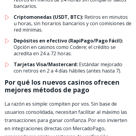
bancarios.
Criptomonedas (USDT, BTC):
Retiros en minutos
u horas, sin horarios bancarios y con comisiones de
red mínimas.
Depósitos en efectivo (RapiPago/Pago Fácil):
Opción en casinos como Codere; el crédito se
acredita en 24 a 72 horas.
Tarjetas Visa/Mastercard:
Estándar mejorado
con retiros en 2 a 4 días hábiles (antes hasta 7).
Por qué los nuevos casinos ofrecen
mejores métodos de pago
La razón es simple: compiten por vos. Sin base de
usuarios consolidada, necesitan facilitar al máximo las
transacciones para ganar confianza. Por eso invierten
en integraciones directas con MercadoPago,