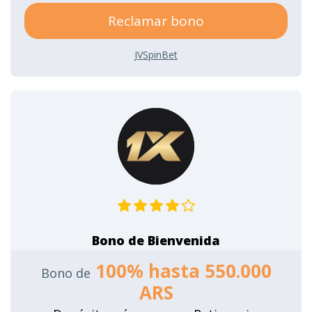
Reclamar bono
JVSpinBet
Bono de Bienvenida
100% hasta 550.000
Bono de
ARS