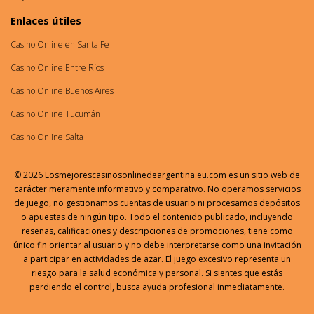
Enlaces útiles
Casino Online en Santa Fe
Casino Online Entre Ríos
Casino Online Buenos Aires
Casino Online Tucumán
Casino Online Salta
© 2026 Losmejorescasinosonlinedeargentina.eu.com es un sitio web de
carácter meramente informativo y comparativo. No operamos servicios
de juego, no gestionamos cuentas de usuario ni procesamos depósitos
o apuestas de ningún tipo. Todo el contenido publicado, incluyendo
reseñas, calificaciones y descripciones de promociones, tiene como
único fin orientar al usuario y no debe interpretarse como una invitación
a participar en actividades de azar. El juego excesivo representa un
riesgo para la salud económica y personal. Si sientes que estás
perdiendo el control, busca ayuda profesional inmediatamente.